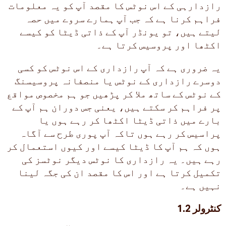
رازدارہی کے اس نوٹس کا مقصد آپ کو یہ معلومات
فراہم کرنا ہے کہ جب آپ ہمارے سروے میں حصہ
لیتے ہیں، تو یونڈر آپ کے ذاتی ڈیٹا کو کیسے
اکٹھا اور پروسیس کرتا ہے۔
یہ ضروری ہے کہ آپ رازداری کے اس نوٹس کو کسی
دوسرے رازداری کے نوٹس یا منصفانہ پروسیسنگ
کے نوٹس کے ساتھ ملا کر پڑھیں جو ہم مخصوص مواقع
پر فراہم کر سکتے ہیں، یعنی جس دوران ہم آپ کے
بارے میں ذاتی ڈیٹا اکٹھا کر رہے ہوں یا
پراسیس کر رہے ہوں تاکہ آپ پوری طرح سے آگاہ
ہوں کہ ہم آپ کا ڈیٹا کیسے اور کیوں استعمال کر
رہے ہیں۔ یہ رازداری کا نوٹس دیگر نوٹسز کی
تکمیل کرتا ہے اور اس کا مقصد ان کی جگہ لینا
نہیں ہے۔
1.2 کنٹرولر