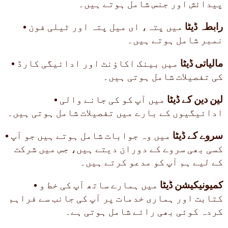
پیدائش اور جنس شامل ہوتے ہیں۔
رابطہ ڈیٹا
میں پتہ، ای میل پتہ اور ٹیلی فون
•
نمبر شامل ہوتے ہیں۔
مالیاتی ڈیٹا
میں بینک اکاؤنٹ اور ادائیگی کارڈ
•
کی تفصیلات شامل ہوتی ہیں۔
لین دین کے ڈیٹا
میں آپ کو کی جانے والی
•
ادائیگیوں کے بارے میں تفصیلات شامل ہوتی ہیں۔
سروے کے ڈیٹا
میں وہ جوابات شامل ہوتے ہیں جو آپ
•
کسی بھی سروے کے دوران دیتے ہیں، جس میں شرکت
کے لیے ہم آپ کو مدعو کرتے ہیں۔
کمیونیکیشن ڈیٹا
میں ہمارے ساتھ آپ کی خط و
•
کتابت اور ہماری خدمات پر آپ کی جانب سے فراہم
کردہ کوئی بھی رائے شامل ہوتی ہے۔