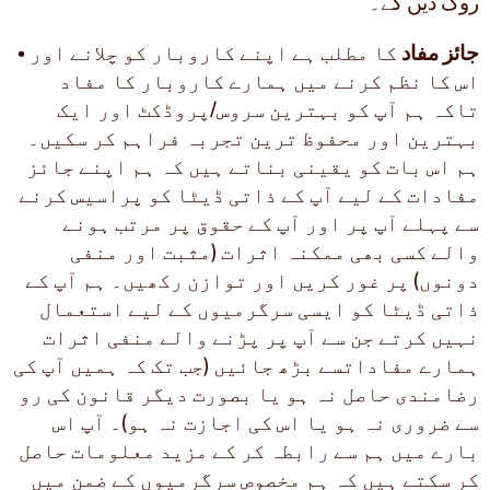
روک دیں گے۔
جائز مفاد
کا مطلب ہے اپنے کاروبار کو چلانے اور
•
اس کا نظم کرنے میں ہمارے کاروبار کا مفاد
تاکہ ہم آپ کو بہترین سروس/پروڈکٹ اور ایک
بہترین اور محفوظ ترین تجربہ فراہم کر سکیں۔
ہم اس بات کو یقینی بناتے ہیں کہ ہم اپنے جائز
مفادات کے لیے آپ کے ذاتی ڈیٹا کو پراسیس کرنے
سے پہلے آپ پر اور آپ کے حقوق پر مرتب ہونے
والے کسی بھی ممکنہ اثرات (مثبت اور منفی
دونوں) پر غور کریں اور توازن رکھیں۔ ہم آپ کے
ذاتی ڈیٹا کو ایسی سرگرمیوں کے لیے استعمال
نہیں کرتے جن سے آپ پر پڑنے والے منفی اثرات
ہمارے مفاداتسے بڑھ جائیں (جب تک کہ ہمیں آپ کی
رضامندی حاصل نہ ہو یا بصورت دیگر قانون کی رو
سے ضروری نہ ہو یا اس کی اجازت نہ ہو)۔ آپ اس
بارے میں ہم سے رابطہ کر کے مزید معلومات حاصل
کر سکتے ہیں کہ ہم مخصوص سرگرمیوں کے ضمن میں