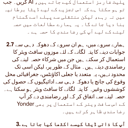
کریں۔ جب AI پلیٹ فارمز استعمال کیے جاتے ہیں،
تو ہو سکتا ہے کہ اس تجزیے کے لیے ڈیٹا برطانیہ
میں نہ رہے، لیکن منتقلی سے پہلے اسے گمنام
بنا دیا جائے گا۔ یہ ہمارے مطالعات میں حصہ
لینے کے لیے آپ کی رضامندی کا حصہ ہے ۔
ہمارے سروے میں، ہم ان سروے کے دھوکہ دہی سے
2.7
جوابات دینے کا پتہ لگانے کے لئے موزوں سافٹ ویئر کا
استعمال کر سکتے ہیں جن میں شرکاء حصہ لینے کی
رضامندی دیتے ہیں۔ مثال کے طور پر، لیکن اسی تک
محدود نہیں، یہ متعدد یا جعلی اکاؤنٹس، جغرافیائی محل
وقوع کی جانچ یا دھوکہ دہی سے ادائیگیوں کے حصول کی
کوششوں وغیرہ کا پتہ لگانے کا سافٹ ویئر ہو سکتا ہے۔
حصہ لینے سے اتفاق کر کے اور رضامندی دے کر آپ
Yonder کے اس سافٹ ویئر کے استعمال پر بھی
رضامندی ظاہر کرتے ہیں۔
3. آپ کا ذاتی ڈیٹا کیسے اکٹھا کیا جاتا ہے