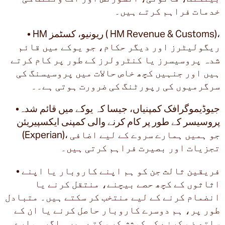
خدمات فراہم کرتے ہیں۔
• HM ریونیو، کسٹمز ( HM Revenue & Customs)،
ریگولیٹرز اور دیگر حکام، جو یوکے میں قائم
شدہ پروسیسرز یا کنٹرولرز کے طور پر کام کرتے
ہیں اور جنہیں کچھ خاص حالات میں پروسیسنگ کی
سرگرمیوں کی رپورٹنگ کی ضرورت ہوتی ہے۔۔
•جیوڈیموگرافک کمپنیاں، جیسا کہ یوکے میں قائم شدہ
پروسیسر کے طور پر کام کرنے والی کمپنی ایکسپیریئن
(Experian)، جو ہمیں ہمارے سروے کے لیے اضافی
تجزیات اور بصیرت فراہم کرتی ہیں۔
• فریقین ثالث جن کو ہم اپنے کاروبار یا اپنے
اثاثوں کے کچھ حصے بیچنے، منتقل کرنے یا
انضمام کرنے کے لیے منتخب کر سکتے ہیں۔ متبادل
طور پر، ہم دوسرے کاروبار حاصل کرنے یا ان کے
ساتھ ضم کرنے کی کوشش کر سکتے ہیں۔ اگر ہمارے