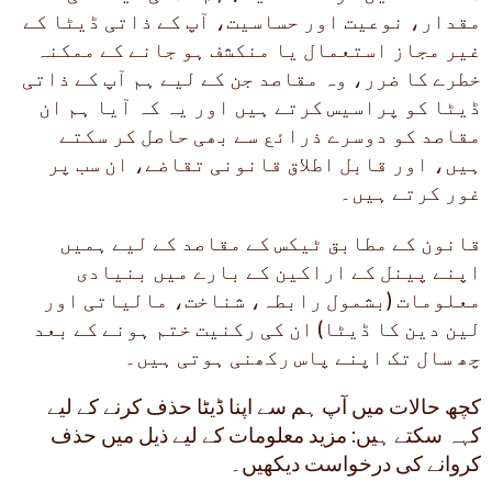
مقدار، نوعیت اور حساسیت، آپ کے ذاتی ڈیٹا کے
غیر مجاز استعمال یا منکشف ہو جانے کے ممکنہ
خطرے کا ضرر، وہ مقاصد جن کے لیے ہم آپ کے ذاتی
ڈیٹا کو پراسیس کرتے ہیں اور یہ کہ آیا ہم ان
مقاصد کو دوسرے ذرائع سے بھی حاصل کر سکتے
ہیں، اور قابل اطلاق قانونی تقاضے، ان سب پر
غور کرتے ہیں۔
قانون کے مطابق ٹیکس کے مقاصد کے لیے ہمیں
اپنے پینل کے اراکین کے بارے میں بنیادی
معلومات (بشمول رابطہ، شناخت، مالیاتی اور
لین دین کا ڈیٹا) ان کی رکنیت ختم ہونے کے بعد
چھ سال تک اپنے پاس رکھنی ہوتی ہیں۔
کچھ حالات میں آپ ہم سے اپنا ڈیٹا حذف کرنے کے لیے
کہہ سکتے ہیں: مزید معلومات کے لیے ذیل میں حذف
کروانے کی درخواست دیکھیں۔