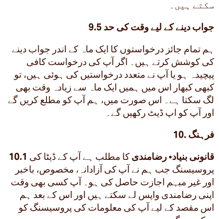
سکتے ہیں۔
9.5 جواب دینے کے لیے وقت کی حد
ہم تمام جائز درخواستوں کا ایک ماہ کے اندر جواب دینے
کی کوشش کرتے ہیں۔ اگر آپ کی درخواست کافی
پیچیدہ ہو یا آپ نے متعدد درخواستیں کی ہوئی ہیں، تو
کبھی کبھار اس میں ہمیں ایک ماہ سے زیادہ وقت بھی
لگ سکتا ہے۔ اس صورت میں، ہم آپ کو مطلع کریں گے
اور آپ کو اپ ڈیٹ رکھیں گے۔
10. فرہنگ
10.1 قانونی بنیاد
•
رضامندی
کا مطلب ہے آپ کے ڈیٹا کی
پروسیسنگ جب ہم نے آپ کی آزادانہ، مخصوص، باخبر
اور غیر مبہم اجازت حاصل کی ہو۔ آپ کسی بھی وقت
اپنی رضامندی واپس لے سکتے ہیں اور اس کے بعد ہم
اس مقصد کے لیے آپ کی معلومات کی پروسیسنگ کو