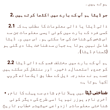
ہوتے ہیں۔
2. جو ڈیٹا ہم آپ کے بارے میں اکٹھا کرتے ہیں
ذاتی ڈیٹا یا ذاتی معلومات کا مطلب ہے کہ
2.1
کسی فرد کے بارے میں کوئی ایسی معلومات جن سے
اس شخص کی شناخت کی جا سکتی ہو۔ اس میں وہ ڈیٹا
شامل نہیں ہوتا ہے جہاں سے شناخت ہٹا دی گئی ہو
(گمنام ڈیٹا)۔
ہم آپ کے بارے میں مختلف قسم کے ذاتی ڈیٹا
2.2
کو جمع، استعمال، ذخیرہ اور منتقل کر سکتے ہیں
جسے ہم نے مندرجہ ذیل کے مطابق ایک ساتھ گروپ
کیا ہوتا ہے:
شناختی ڈیٹا
میں پہلا نام، شادی سے پہلے کا نام،
•
آخری نام، یوزر نیم یا اسی طرح کی دیگر کوئی
شناختی معلومات، ازدواجی حیثیت، خطاب، تاریخ