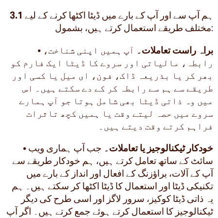
ہم آپ سے اور آپ کے بارے میں ڈیٹا اکٹھا کرنے کے لیے
3.1
مختلف طریقے استعمال کرتے ہیں، بشمول:
براہ راست تعاملات۔
آپ ہمیں اپنی شناخت،
•
رابطہ، مالیاتی اور سروے کا ڈیٹا ایک فارم کو
بھر کر یا بذریعہ ڈاک، فون، ای میل یا کسی اور
طریقے سے ہم سے رابطہ کر کے دے سکتے ہیں۔ اس
میں وہ ذاتی ڈیٹا بھی شامل ہوتا جو آپ ہمارے
سروے میں حصہ لیتے وقت یا ہمیں کچھ تاثرات
فراہم کرتے وقت دیتے ہیں۔
خودکار ٹیکنالوجیز یا تعاملات۔
جب آپ ہماری ویب
•
سائٹ کے ساتھ تعامل کرتے ہیں، ہم خودکار طریقے سے
آپ کے آلات، براؤزنگ کے افعال اور انداز کے بارے میں
تکنیکی ڈیٹا اور استعمال کا ڈیٹا اکٹھا کر سکتے ہیں۔ ہم
یہ ذاتی ڈیٹا کوکیز، سرور لاگز اور اسی طرح کی دیگر
ٹیکنالوجیز کا استعمال کرتے ہوئے جمع کرتے ہیں۔ اگر آپ