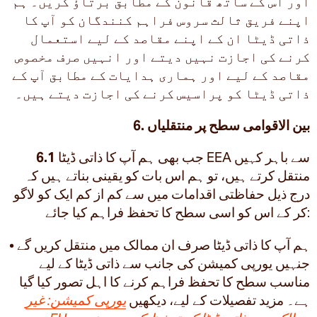
اور اس کے ساتھ قانون کے مطابق برتاؤ کریں۔ ہم
اپنے فریق ثالث سروس فراہم کنندگان کو آپ کا
ذاتی ڈیٹا ان کے اپنے مقاصد کے لیے استعمال
کرنے کی اجازت نہیں دیتے اور انہیں صرف مخصوص
مقاصد کے لیے اور ہماری ہدایات کے مطابق آپ کے
ذاتی ڈیٹا کو پراسیس کرنے کی اجازت دیتے ہیں۔
6. بین الاقوامی سطح پر منتقلیاں
جب بھی ہم آپ کا ذاتی ڈیٹا EEA سے باہر کہیں
6.1
منتقل کرتے ہیں، تو ہم اس بات کو یقینی بناتے ہیں کہ
درج ذیل حفاظتی اقدامات میں سے کم از کم ایک کو لاگو
کر کے اس کو اسی سطح کا تحفظ فراہم کیا جائے:
• ہم آپ کا ذاتی ڈیٹا صرف ان ممالک میں منتقل کریں گے
جنہیں یورپی کمیشن کی جانب سے ذاتی ڈیٹا کے لیے
مناسب سطح کا تحفظ فراہم کرنے کا اہل تصور کیا گیا
ہے۔ مزید تفصیلات کے لیے، دیکھیں
یورپی کمیشن: غیر