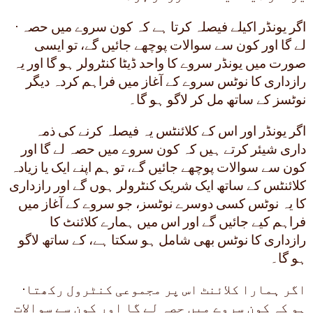
· اگر یونڈر اکیلے فیصلہ کرتا ہے کہ کون سروے میں حصہ
لے گا اور کون سے سوالات پوچھے جائیں گے، تو ایسی
صورت میں یونڈر سروے کا واحد ڈیٹا کنٹرولر ہو گا اور یہ
رازداری کا نوٹس سروے کے آغاز میں فراہم کردہ دیگر
نوٹسز کے ساتھ مل کر لاگو ہو گا۔
اگر یونڈر اور اس کے کلائنٹس یہ فیصلہ کرنے کی ذمہ
داری شیئر کرتے ہیں کہ کون سروے میں حصہ لے گا اور
کون سے سوالات پوچھے جائیں گے، تو ہم اپنے ایک یا زیادہ
کلائنٹس کے ساتھ ایک شریک کنٹرولر ہوں گے اور رازداری
کا یہ نوٹس کسی دوسرے نوٹسز، جو سروے کے آغاز میں
فراہم کیے جائیں گے اور اس میں ہمارے کلائنٹ کا
رازداری کا نوٹس بھی شامل ہو سکتا ہے، کے ساتھ لاگو
ہو گا۔
·اگر ہمارا کلائنٹ اس پر مجموعی کنٹرول رکھتا
ہو کہ کون سروے میں حصہ لے گا اور کون سے سوالات