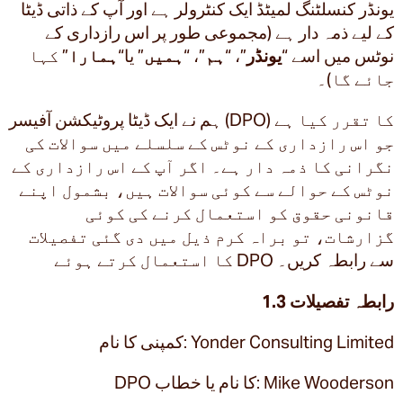
یونڈر کنسلٹنگ لمیٹڈ ایک کنٹرولر ہے اور آپ کے ذاتی ڈیٹا
کے لیے ذمہ دار ہے (مجموعی طور پر اس رازداری کے
نوٹس میں اسے “
یونڈر
”، “
ہم
”، “
ہمیں
” یا“
ہمارا
” کہا
جائے گا)۔
ہم نے ایک ڈیٹا پروٹیکشن آفیسر (DPO) کا تقرر کیا ہے
جو اس رازداری کے نوٹس کے سلسلے میں سوالات کی
نگرانی کا ذمہ دار ہے۔ اگر آپ کے اس رازداری کے
نوٹس کے حوالے سے کوئی سوالات ہیں، بشمول اپنے
قانونی حقوق کو استعمال کرنے کی کوئی
گزارشات، تو براہ کرم ذیل میں دی گئی تفصیلات
کا استعمال کرتے ہوئے DPO سے رابطہ کریں۔
1.3 رابطہ تفصیلات
کمپنی کا نام: Yonder Consulting Limited
DPO کا نام یا خطاب: Mike Wooderson