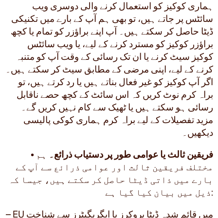
ہماری کوکیز کو استعمال کرنے والی دوسری ویب
سائٹس پر جاتے ہیں، تو بھی ہم آپ کے بارے میں تکنیکی
ڈیٹا حاصل کر سکتے ہیں۔ آپ اپنے براؤزر کو تمام یا کچھ
براؤزر کوکیز کو مسترد کرنے کے لیے، یا ویب سائٹس
کوکیز سیٹ کرنے یا ان تک رسائی کے وقت آپ کو متنبہ
کرنے کے لیے، اپنی مرضی کے مطابق سیٹ کر سکتے ہیں۔
اگر آپ کوکیز کو غیر فعال بناتے ہیں یا رد کرتے ہیں، تو
براہ کرم نوٹ کریں کہ اس سائٹ کے کچھ حصے ناقابل
رسائی ہو سکتے ہیں یا ٹھیک سے کام نہیں کریں گے۔
مزید تفصیلات کے لیے براہ کرم ہماری کوکی پالیسی
دیکھیں۔
فریقین ثالث یا عوامی طور پر دستیاب ذرائع۔
ہم
•
مختلف فریقین ثالث اور عوامی ذرائع سے آپ کے
بارے میں ذاتی ڈیٹا حاصل کر سکتے ہیں، جیسا کہ
ذیل میں بیان کیا گیا ہے:
– EU میں قائم شدہ ڈیٹا بروکرز یا ایگریگیٹرز سے شناخت