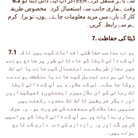
اگر آپ اپنے ذاتی ڈیٹا کو EEA سے باہر منتقل کرتے
6.2
وقت ہماری جانب سے استعمال کردہ مخصوص طریقہ
کار کے بارے میں مزید معلومات چاہتے ہوں، تو براہ کرم
ہم سے رابطہ کریں۔
7. ڈیٹا کی حفاظت
ہم نے مناسب حفاظتی اقدامات کیے ہیں تاکہ
7.1
آپ کے ذاتی ڈیٹا کو حادثاتی طور پر ضائع ہونے،
غیر مجاز طریقے سے استعمال کیے جانے یا اس تک
رسائی ہونے، تبدیل کیے جانے یا منکشف ہونے سے
روکا جا سکے۔ اس کے علاوہ، ہم آپ کے ذاتی ڈیٹا
تک رسائی کو ان ملازمین، ایجنٹوں، ٹھیکیداروں
اور دیگر فریقین ثالث تک محدود رکھتے ہیں
جنہیں معاملات کو سمجھنے کی ضرورت ہو۔ وہ صرف
ہماری ہدایات پر ہی آپ کے ذاتی ڈیٹا کو پراسیس
کریں گے اور وہ رازداری کی ذمہ داری کے تابع
ہوتے ہیں۔