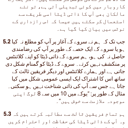
کاروبار میں کوئی تبدیلی آتی ہے، تو نئے
مالکان بھی آپ کا ذاتی ڈیٹا اسی طریقے سے
استعمال کر سکتے ہیں جیسا کہ اس رازداری کے
نوٹس میں بیان کیا گیا ہے۔
جب تک کہ ہم نے سروے کے آغاز پر آپ کو مطلع نہ کیا
5.2
ہو یا سروے کے ایک حصے کے طور پر آپ کی رضامندی
حاصل نہ کی ہو، ہم سروے کے ذاتی ڈیٹا کو اپنے کلائنٹس
پر منکشف نہیں کرتے۔ سروے کے ڈیٹا کو گمنام شکل دی
جاتی ہے اور ہمارے کلائنٹس اور دیگر فریقین ثالث کے
ساتھ اس کا اشتراک ایک ایسی عمومی شکل میں کیا
جاتا ہے جس سے آپ کی ذاتی شناخت نہیں ہو سکتی۔
مثال کے طور پر: “یوکے میں 10 میں سے 8 لوگ اپنی
موجودہ ملازمت سے خوش ہیں”۔
ہم تمام فریقین ثالث سے مطالبہ کرتے ہیں کہ
5.3
وہ آپ کے ذاتی ڈیٹا کی حفاظت اور احترام کریں