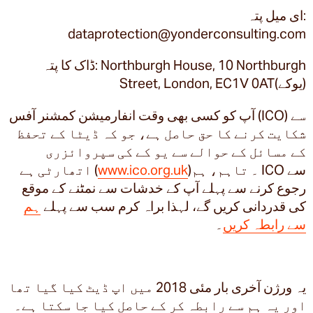
ای میل پتہ:
dataprotection@yonderconsulting.com
ڈاک کا پتہ: Northburgh House, 10 Northburgh
Street, London, EC1V 0AT(یوکے)
آپ کو کسی بھی وقت انفارمیشن کمشنر آفس (ICO) سے
شکایت کرنے کا حق حاصل ہے، جو کہ ڈیٹا کے تحفظ
کے مسائل کے حوالے سے یو کے کی سپروائزری
)۔ تاہم، ہم ICO سے
www.ico.org.uk
اتھارٹی ہے (
رجوع کرنے سے پہلے آپ کے خدشات سے نمٹنے کے موقع
کی قدردانی کریں گے، لہذا براہ کرم سب سے پہلے
ہم
سے رابطہ کریں
۔
یہ ورژن آخری بار مئی 2018 میں اپ ڈیٹ کیا گیا تھا
اور یہ ہم سے رابطہ کر کے حاصل کیا جا سکتا ہے۔