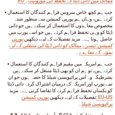
EU ممالک میں ذاتی ڈیٹا کے تحفظ کی موزونیت
۔
• جب ہم کچھ خاص سروس فراہم کنندگان کا استعمال
کرتے ہیں، وہاں ہم یورپی کمیشن سے منظور شدہ
مخصوص معاہدوں کا استعمال کر سکتے ہیں جو ذاتی
ڈیٹا کو وہی تحفظ فراہم کرتے ہیں جو اسے یورپ میں
حاصل ہوتا ہے۔ مزید تفصیلات کے لیے، دیکھیں
یورپی
کمیشن: تیسرے ممالک کو ذاتی ڈیٹا کی منتقلی کے لیے
نمونہ کے معاہدے
۔
• جب ہم امریکہ میں مقیم فراہم کنندگان کا استعمال
کرتے ہیں، تو ہم ان کو بھی ڈیٹا منتقل کر سکتے ہیں
بشرطیکہ وہ اس پرائیویسی شیلڈ کا حصہ ہوں جو ان
سے یورپ اور امریکہ کے درمیان اشتراک کردہ ذاتی ڈیٹا
کو یکساں تحفظ فراہم کرنے کا تقاضا کرتی ہے۔ مزید
تفصیلات کے لیے، دیکھیں
یورپی کمیشن: EU-US
پرائیویسی شیلڈ
۔