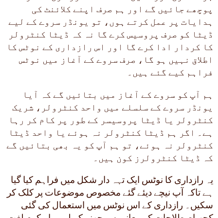
پوچھے جائیں گے اور ہم صرف اپنے کلائنٹ کی
ہدایات پر عمل کرتے ہوں، تو یونڈر سروے کے لیے
ڈیٹا کو صرف پروسیس کرے گا نہ کہ ڈیٹا کنٹرولر
کا کردار ادا کرے گا اور اس رازداری کے نوٹس کا
اطلاق نہیں ہو گا، صرف سروے کے آغاز میں نوٹس
فراہم کیے گئے ہیں۔
ہم آپ کو سروے کے آغاز میں بتائیں گے کہ آیا
یونڈر سروے کے سلسلے میں واحد کنٹرولر، شریک
کنٹرولر یا ڈیٹا پروسیسر کے طور پر کام کر رہا
ہے۔ اگر ہم ڈیٹا کنٹرولر نہ ہوئے یا واحد ڈیٹا
کنٹرولر نہ ہوئے، تو ہم آپ کو یہ بھی بتائیں گے
کہ ڈیٹا کنٹرولرز کون ہیں۔
یہ رازداری کا نوٹس ایک تہہ دار شکل میں فراہم کیا گیا
ہے تاکہ آپ نیچے دیئے گئے مخصوص موضوعات پر کلک کر
سکیں۔ رازداری کے اس نوٹس میں استعمال کی گئی
کچھ اصطلاحات کے معانی سمجھنے کے لیے براہ کرم لغت