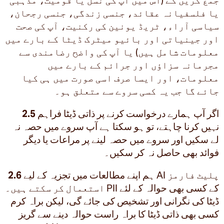
یا فلسفیانہ عقائد، جنسی زندگی، جنسی رجحان،
سیاسی آراء، ٹریڈ یونین کی رکنیت، آپ کی صحت
اور جینیاتی اور بائیو میٹرک ڈیٹا کے بارے میں
معلومات شامل ہیں) یا آپ کی واضح رضامندی سے
مجرمانہ سزاؤں اور جرائم کے بارے میں
معلومات، اور ایسا صرف اسی صورت میں ہی کیا
جائے گا جب یہ کسی سروے سے متعلق ہو۔
اگر آپ ہمارے درخواست کرنے پر ذاتی ڈیٹا فراہم
2.5
نہیں کرنا چاہتے، تو ہو سکتا ہے آپ سروے میں حصہ نہ
لے سکیں اور سروے میں حصہ لینے پر مراعات یا دیگر
فوائد بھی حاصل نہ کر سکیں۔
ہم اپنے مطالعات میں تجزیہ کے لیے AI پلیٹ فارمز
2.6
استعمال کر سکتے ہیں۔ PII کے کسی بھی حوالہ کے لئے
ڈیٹا کی نگرانی اور تشخیص کی جائے گی، لیکن براہ کرم
کسی بھی ذاتی ڈیٹا کا براہ راست حوالہ دینے سے گریز