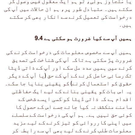
یا مُتجاوز ہوئی، تو ہم ایک معقول فیس وصول کر
سکتے ہیں۔ متبادل طور پر، ہم ان حالات میں آپ کی
درخواست کی تعمیل کرنے سے انکار بھی کر سکتے
ہیں۔
9.4 ہمیں آپ سے کیا ضرورت ہو سکتی ہے
ہمیں آپ سے مخصوص معلومات کی درخواست کرنے کی
ضرورت پڑ سکتی ہے تاکہ آپ کی شناخت کی تصدیق
کرنے میں ہمیں مدد مل سکے اور آپ کے ذاتی ڈیٹا
تک رسائی حاصل کرنے کے آپ کے حق (یا آپ کے دیگر
حقوق کو استعمال کرنے) کو یقینی بنایا جا سکے۔
یہ اس بات کو یقینی بنانے کے لیے ایک حفاظتی
اقدام ہے کہ ذاتی ڈیٹا کو کسی ایسے شخص کے
سامنے منکشف نہ کیا جائے جسے اس کے حصول کا
کوئی حق نہیں ہے۔ ہم آپ کی درخواست کے سلسلے
میں اپنی کارروائی کو تیز کرنے کے لیے مزید
معلومات طلب کرنے کے لیے بھی آپ سے رابطہ کر