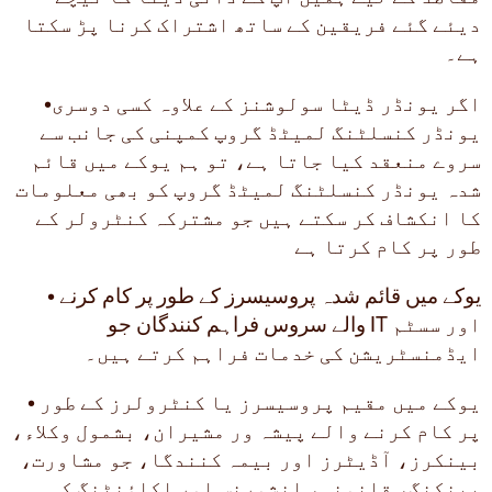
دیئے گئے فریقین کے ساتھ اشتراک کرنا پڑ سکتا
ہے۔
•اگر یونڈر ڈیٹا سولوشنز کے علاوہ کسی دوسری
یونڈر کنسلٹنگ لمیٹڈ گروپ کمپنی کی جانب سے
سروے منعقد کیا جاتا ہے، تو ہم یوکے میں قائم
شدہ یونڈر کنسلٹنگ لمیٹڈ گروپ کو بھی معلومات
کا انکشاف کر سکتے ہیں جو مشترکہ کنٹرولر کے
طور پر کام کرتا ہے
• یوکے میں قائم شدہ پروسیسرز کے طور پر کام کرنے
والے سروس فراہم کنندگان جو IT اور سسٹم
ایڈمنسٹریشن کی خدمات فراہم کرتے ہیں۔
• یوکے میں مقیم پروسیسرز یا کنٹرولرز کے طور
پر کام کرنے والے پیشہ ور مشیران، بشمول وکلاء،
بینکرز، آڈیٹرز اور بیمہ کنندگا، جو مشاورت،
بینکنگ، قانونی، انشورنس اور اکاؤنٹنگ کی