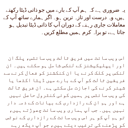
یہ ضروری ہے کہ ہم آپ کے بارے میں جو ذاتی ڈیٹا رکھتے
ہیں، وہ درست اور تازہ ترین ہو۔ اگر ہمارے ساتھ آپ کے
معاملات جاری رہنے کے دوران آپ کا ذاتی ڈیٹا تبدیل ہو
جاتا ہے، تو براہ کرم ہمیں مطلع کریں۔
اس ویب سائٹ میں فریق ثالث ویب سائٹس، پلگ ان
اور ایپلیکیشنز کے لنکس شامل ہو سکتے ہیں۔ ان
لنکس پر کلک کرنے یا ان کنکشنز کو فعال کرنے سے
فریقین ثالث کو آپ کے بارے میں ڈیٹا اکٹھا یا
شیئر کرنے کی اجازت مل سکتی ہے۔ ان فریق ثالث
کی ویب سائٹس پر ہمیں کوئی کنٹرول حاصل نہیں
ہے اور ہم ان کے رازداری کے بیانات کے ذمہ دار
نہیں ہیں۔ جب آپ ہماری ویب سائٹ چھوڑتے ہیں،
تو ہم آپ کو ہر اس ویب سائٹ کے رازداری کے نوٹس
کو پڑھنے کی ترغیب دیتے ہیں، جو آپ دیکھ رہے