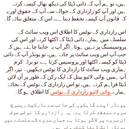
ہیں، تو ہم آپ کے ذاتی ڈیٹا کی دیکھ بھال کیسے کرتے
ہیں اور آپ کو رازداری کے حوالے سے آپ کے حقوق اور یہ
کہ قانون آپ کیسے تحفظ دیتا ہے، اس کے متعلق بتائے گا۔
اس رازداری کے نوٹس کا اطلاق اس ویب سائٹ کے
سلسلے میں ہمارے ذاتی ڈیٹا کے اکٹھا کرنے اور اس کی
پروسیسنگ پر نہیں ہوتا۔ اگر آپ یہ جاننا چاہتے ہیں کہ
جب آپ اس ویب سائٹ پر جاتے ہیں، تو یونڈر آپ کے ذاتی
ڈیٹا کو کیسے اکٹھا اور پروسیس کرتا ہے، تو براہ کرم
ہماری ویب سائٹ کا رازداری کا نوٹس دیکھیں۔ نیز، اگر
آپ ہمیں .وائی لائیو پینل کے ایک رکن کے طور پر آن لائن
ڈیٹا فراہم کرتے ہیں، تو اس رازداری کے نوٹس کے بجائے
ہمارے
.وائی لائیو رازداری کے نوٹس
کا اطلاق ہو گا۔
یونڈر اپنے گاہکوں کی جانب سے مارکیٹ ریسرچ
سروے منعقد کرتا ہے۔ یہ رازداری کا نوٹس صرف
ان سروے پر لاگو ہوتا ہے جہاں سروے کے سلسلے میں
یونڈر ایک ڈیٹا کنٹرولر ہو۔