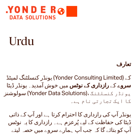
Urdu
تعارف
یونڈر کنسلٹنگ لمیٹڈ (Yonder Consulting Limited) کے
سروے
کے
رازداری کے نوٹس
میں خوش آمدید۔ یونڈر ڈیٹا
سولوشنز (Yonder Data Solutions)، یونڈر کنسلٹنگ
کا ایک تجارتی نام ہے۔
یونڈر آپ کی رازداری کا احترام کرتا ہے اور آپ کے ذاتی
ڈیٹا کی حفاظت کے لیے پُرعزم ہے۔ رازداری کا یہ نوٹس
آپ کو بتائے گا کہ جب آپ ہمارے سروے میں حصہ لیتے