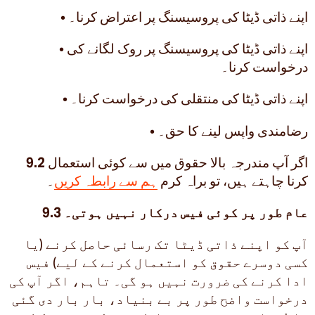
• اپنے ذاتی ڈیٹا کی پروسیسنگ پر اعتراض کرنا۔
• اپنے ذاتی ڈیٹا کی پروسیسنگ پر روک لگانے کی
درخواست کرنا۔
• اپنے ذاتی ڈیٹا کی منتقلی کی درخواست کرنا۔
• رضامندی واپس لینے کا حق۔
اگر آپ مندرجہ بالا حقوق میں سے کوئی استعمال
9.2
کرنا چاہتے ہیں، تو براہ کرم
ہم سے رابطہ کریں
۔
9.3 عام طور پر کوئی فیس درکار نہیں ہوتی۔
آپ کو اپنے ذاتی ڈیٹا تک رسائی حاصل کرنے (یا
کسی دوسرے حقوق کو استعمال کرنے کے لیے) فیس
ادا کرنے کی ضرورت نہیں ہو گی۔ تاہم، اگر آپ کی
درخواست واضح طور پر بے بنیاد، بار بار دی گئی