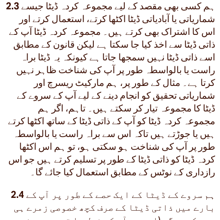
ہم کسی بھی مقصد کے لیے مجموعہ کردہ ڈیٹا جیسے
2.3
شماریاتی یا آبادیاتی ڈیٹا اکٹھا کرتے، استعمال کرتے اور
اس کا اشتراک بھی کرتے ہیں۔ مجموعہ کردہ ڈیٹا آپ کے
ذاتی ڈیٹا سے اخذ کیا جا سکتا ہے لیکن قانون کے مطابق
اسے ذاتی ڈیٹا نہیں سمجھا جاتا ہے کیونکہ یہ ڈیٹا براہ
راست یا بالواسطہ طور پر آپ کی شناخت ظاہر نہیں
کرتا ہے۔ مثال کے طور پر، ہم مارکیٹ ریسرچ اور
شماریاتی تحقیق کو انجام دینے کے لیے آپ کے سروے کے
ڈیٹا کا مجموعہ تیار کر سکتے ہیں۔ تاہم، اگر ہم
مجموعہ کردہ ڈیٹا کو آپ کے ذاتی ڈیٹا کے ساتھ اکٹھا کرتے
ہیں یا جوڑتے ہیں تاکہ اس سے براہ راست یا بالواسطہ
طور پر آپ کی شناخت ہو سکتی ہو، تو ہم اس اکٹھا
کردہ ڈیٹا کو ذاتی ڈیٹا کے طور پر تسلیم کرتے ہیں جو اس
رازداری کے نوٹس کے مطابق استعمال کیا جائے گا۔
ہم سروے کے ڈیٹا کے ایک حصے کے طور پر آپ کے
2.4
بارے میں ذاتی ڈیٹا کے صرف کچھ خصوصی زمرے ہی
جمع کریں گے (اس میں آپ کی نسل یا قومیت، مذہبی