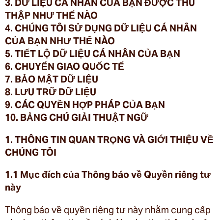
3. DỮ LIỆU CÁ NHÂN CỦA BẠN ĐƯỢC THU
THẬP NHƯ THẾ NÀO
4. CHÚNG TÔI SỬ DỤNG DỮ LIỆU CÁ NHÂN
CỦA BẠN NHƯ THẾ NÀO
5. TIẾT LỘ DỮ LIỆU CÁ NHÂN CỦA BẠN
6. CHUYỂN GIAO QUỐC TẾ
7. BẢO MẬT DỮ LIỆU
8. LƯU TRỮ DỮ LIỆU
9. CÁC QUYỀN HỢP PHÁP CỦA BẠN
10. BẢNG CHÚ GIẢI THUẬT NGỮ
1. THÔNG TIN QUAN TRỌNG VÀ GIỚI THIỆU VỀ
CHÚNG TÔI
1.1 Mục đích của Thông báo về Quyền riêng tư
này
Thông báo về quyền riêng tư này nhằm cung cấp